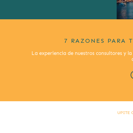
7 RAZONES PARA 
La experiencia de nuestros consultores y la
UPITE C
info@ma
© UPI