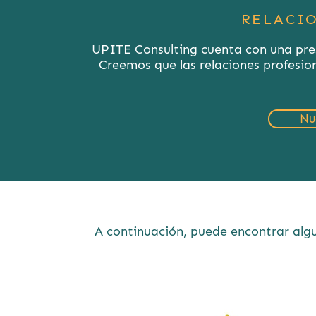
RELACI
UPITE Consulting cuenta con una prest
Creemos que las relaciones profesio
Nu
A continuación, puede encontrar algun