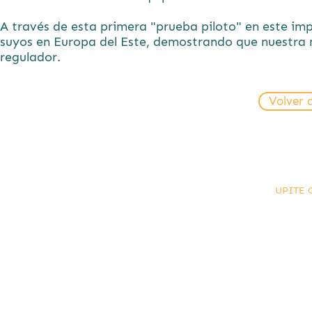
A través de esta primera "prueba piloto" en este i
suyos en Europa del Este, demostrando que nuestra 
regulador.
Volver 
UPITE C
info@ma
© UPI